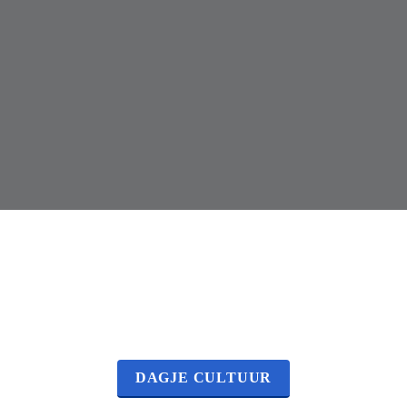
Kunst &
cultuur 
DAGJE CULTUUR