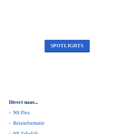
SPOTLIGHTS
Rembrandt 
Thé Tjong-Khing
Direct naar...
›  
NS Flex
›  
Reisinformatie
›  
NS Zakelijk