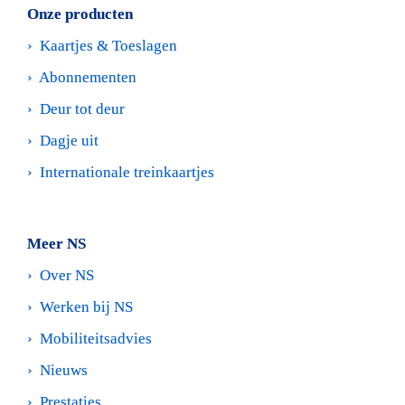
Onze producten
›  
Kaartjes & Toeslagen
›  
Abonnementen
›  
Deur tot deur
›  
Dagje uit
›  
Internationale treinkaartjes
Meer NS
›  
Over NS
›  
Werken bij NS 
›  
Mobiliteitsadvies
›  
Nieuws
›  
Prestaties