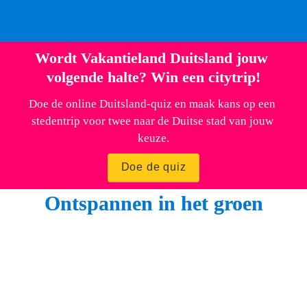
productie met de allure van een internationale arena-
show. 
Wordt Vakantieland Duitsland jouw 
volgende halte? Win een citytrip!
Doe de online Duitsland-quiz en maak kans op een 
stedentrip voor twee naar de Duitse stad van jouw 
keuze.
Doe de quiz
Ontspannen in het groen