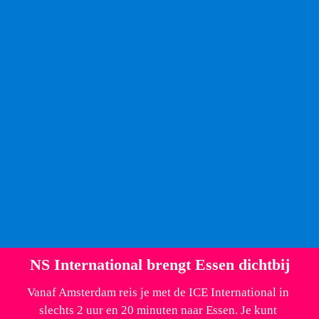
stad, ideaal gelegen op korte loopafstand van het 
centraal station. De karakteristieke bakstenen gevel 
herinnert aan de rijke historie van Essen, terwijl het 
interieur alle moderne comfort biedt. Dankzij de 
centrale ligging bevind je je binnen enkele minuten bij 
de belangrijkste bezienswaardigheden. Het iconische 
viersterrenhotel biedt een keuze uit meer dan honderd 
kamers, variërend van comfortabele standaardkamers 
tot luxe appartementen met eigen keuken. Voor een 
rustig verblijf kun je bij je reservering vragen om een 
kamer met zicht op de sfeervolle binnenplaats.
NS International brengt Essen dichtbij
Vanaf Amsterdam reis je met de ICE International in 
slechts 2 uur en 20 minuten naar Essen. Je kunt 