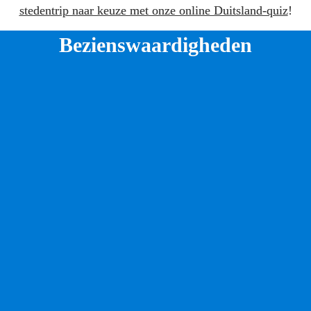
stedentrip naar keuze met onze online Duitsland-quiz
!
Bezienswaardigheden
1. Waag je in de Verboden Stad
Van de honderden mijnen in het Ruhrgebied is het 
Zollverein
 de enige die de prestigieuze UNESCO-
status draagt. Waar vroeger rokende schoorstenen en 
steenkool het beeld bepaalden, vind je nu een 
bruisende cultuuroase waar de natuur haar plek heeft 
heroverd. Het honderd hectare grote terrein, dat 
voorheen niet publiek toegankelijk was en 
bekendstond als de Verboden Stad, is getransformeerd 
tot een stadspark vol fietspaden, musea en creativiteit. 
Vanaf juni vormt het gloednieuwe Welterbe Forum het 