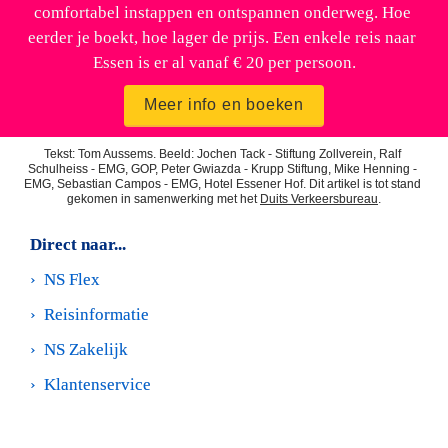
comfortabel instappen en ontspannen onderweg. Hoe 
eerder je boekt, hoe lager de prijs. Een enkele reis naar 
Essen is er al vanaf € 20 per persoon.
Meer info en boeken
Tekst: Tom Aussems. Beeld: Jochen Tack - Stiftung Zollverein, Ralf 
Schulheiss - EMG, GOP, Peter Gwiazda - Krupp Stiftung, Mike Henning - 
EMG, Sebastian Campos - EMG, Hotel Essener Hof. 
Dit artikel is tot stand 
gekomen in samenwerking met het 
Duits Verkeersbureau
.
Direct naar...
›  
NS Flex
›  
Reisinformatie
›  
NS Zakelijk
›  
Klantenservice