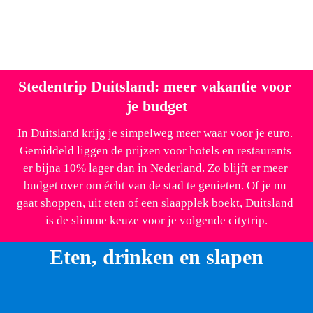
park van veertig hectare, waar je langs sculpturen en 
prachtige uitzichtpunten over de Baldeneysee kunt 
wandelen. 
Stedentrip Duitsland: meer vakantie voor 
je budget
In Duitsland krijg je simpelweg meer waar voor je euro. 
Gemiddeld liggen de prijzen voor hotels en restaurants 
er bijna 10% lager dan in Nederland. Zo blijft er meer 
budget over om écht van de stad te genieten. Of je nu 
gaat shoppen, uit eten of een slaapplek boekt, Duitsland 
is de slimme keuze voor je volgende citytrip.
Eten, drinken en slapen