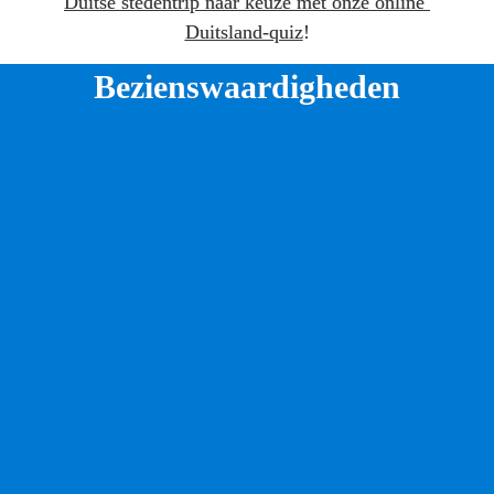
Duitse stedentrip naar keuze met onze online 
Duitsland-quiz
!
Bezienswaardigheden
1. Betreed een arena waar 
gladiatoren vochten
Er kleeft bloed aan de handen van gids Valerius. Als 
gladiator vocht hij bijna tweeduizend jaar geleden in 
het 
amfitheater van Trier
. Of hij er spijt van heeft? Het 
publiek juichte voor hem – ook op die dag dat hij 
tegenover zijn beste vriend kwam te staan. Nu leidt 
Valerius je rond door ondergrondse gangen vol kooien 
en verborgen doorgangen. Dat Trier een belangrijke 
stad in het Romeinse Rijk was zie je ook aan de Porta 