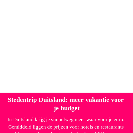
7. Doe marktonderzoek in Worms
Op het plein rond de Siegfriedbrunnen vindt elke 
zaterdagmorgen een van de gezelligste tradities van 
de stad Worms plaats: het 
marktontbijt
. Bezoekers en 
inwoners komen samen naast de barokke 
Dreifaltigkeitskirche om regionale producten te 
proeven en een glas wijn te drinken – een heerlijk 
begin van het weekend! Tijdens een marktonderzoek 
vergelijk je 
Dampfnudeln
 en regionale kazen met 
gegrilde worst en aardappelsalade. Lokale wijnboeren 
schenken er van maart tot en met oktober elke week 
een andere wijn uit de omgeving van Worms bij.
Stedentrip Duitsland: meer vakantie voor 
je budget
In Duitsland krijg je simpelweg meer waar voor je euro. 
Gemiddeld liggen de prijzen voor hotels en restaurants 