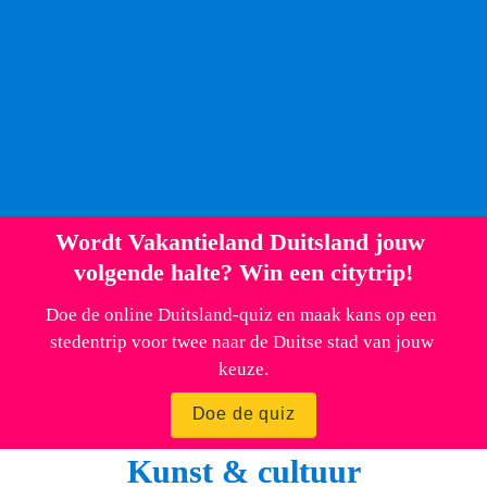
van de drie steden, die eeuwenlang een grote rol 
speelden in de ontwikkeling van het Joodse religieuze 
en culturele leven in Europa. Daarvan zijn nog altijd 
sporen zichtbaar, zoals de middeleeuwse 
mikwe
, een 
ritueel Joods bad, onder de Judenhof in Speyer. In het 
nabijgelegen museum SchPIRA leer je meer over de 
geschiedenis van de gemeenschap.
Wordt Vakantieland Duitsland jouw 
volgende halte? Win een citytrip!
Doe de online Duitsland-quiz en maak kans op een 
stedentrip voor twee naar de Duitse stad van jouw 
keuze.
Doe de quiz
Kunst & cultuur