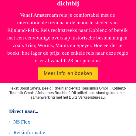
dichtbij
Vanaf Amsterdam reis je comfortabel met de 
internationale trein naar de mooiste steden van 
Rijnland-Palts. Reis rechtstreeks naar Koblenz of bereik 
met een eenvoudige overstap historische bestemmingen 
zoals Trier, Worms, Mainz en Speyer. Hoe eerder je 
boekt, hoe lager de prijs: een enkele reis naar deze regio 
is er al vanaf € 28 per persoon.
Meer info en boeken
Tekst: Joost Smets. Beeld: Rheinland-Pfalz Tourismus GmbH, Koblenz-
Touristik GmbH / Johannes Bruchhof. 
Dit artikel is tot stand gekomen in 
samenwerking met het 
Duits Verkeersbureau
.
Direct naar...
›  
NS Flex
›  
Reisinformatie