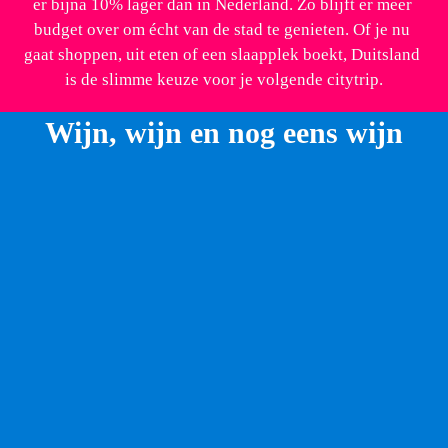
er bijna 10% lager dan in Nederland. Zo blijft er meer 
budget over om écht van de stad te genieten. Of je nu 
gaat shoppen, uit eten of een slaapplek boekt, Duitsland 
is de slimme keuze voor je volgende citytrip.
Wijn, wijn en nog eens wijn
8. Proef wijn in een keldergewelf
De Romeinse erfenis van Rijnland-Palts beperkt zich 
niet tot amfitheaters en stadspoorten. Tweeduizend 
jaar geleden plantten de Romeinen de eerste 
wijnstokken aan de oevers van de Rijn en de Moezel. 
Later groeide de stad Koblenz uit tot een belangrijke 
plek voor de productie van wijn en sekt, een bruisende 
witte wijn die je hier op een wel heel bijzondere plek 