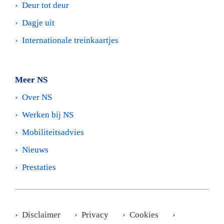
›  
Deur tot deur
›  
Dagje uit
›  
Internationale treinkaartjes
Meer NS
›  
Over NS
›  
Werken bij NS 
›  
Mobiliteitsadvies
›  
Nieuws
›  
Prestaties
›  
Disclaimer
       ›  
Privacy
       ›  
Cookies
       ›  