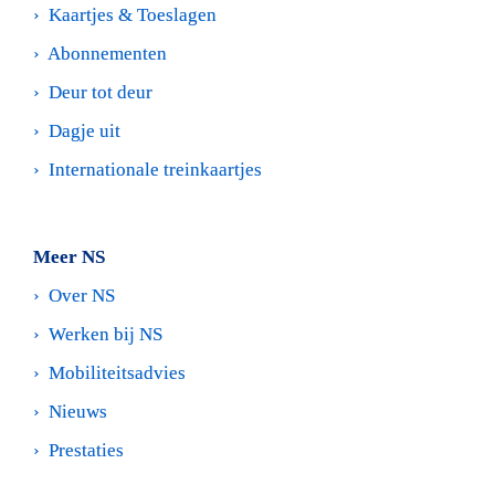
›  
Kaartjes & Toeslagen
›  
Abonnementen
›  
Deur tot deur
›  
Dagje uit
›  
Internationale treinkaartjes
Meer NS
›  
Over NS
›  
Werken bij NS 
›  
Mobiliteitsadvies
›  
Nieuws
›  
Prestaties