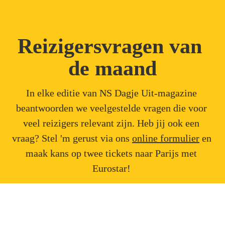
Reizigersvragen van 
de maand
In elke editie van NS Dagje Uit-magazine 
beantwoorden we veelgestelde vragen die voor 
veel reizigers relevant zijn. Heb jij ook een 
vraag? Stel 'm gerust via ons 
online formulier
en 
maak kans op twee tickets naar Parijs met 
Eurostar! 
Ik zie regelmatig medewerkers van 
Veiligheid & Service op het station. Moet je 
eigenlijk een speciale opleiding volgen om 