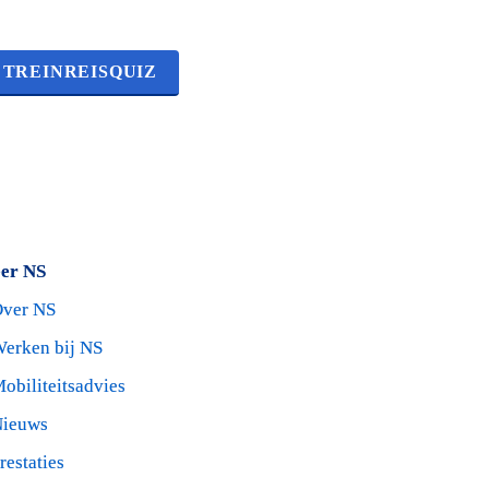
 TREINREISQUIZ
er NS
ver NS
erken bij NS 
obiliteitsadvies
ieuws
restaties