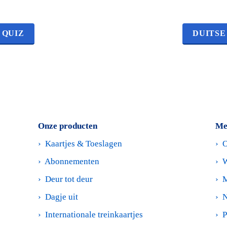
 QUIZ
DUITSE
Onze producten
Me
›  
Kaartjes & Toeslagen
›  
O
›  
Abonnementen
›  
W
›  
Deur tot deur
›  
M
›  
Dagje uit
›  
N
›  
Internationale treinkaartjes
›  
P