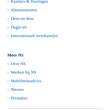
›  
Kaartjes & Toeslagen
›  
Abonnementen
›  
Deur tot deur
›  
Dagje uit
›  
Internationale treinkaartjes
Meer NS
›  
Over NS
›  
Werken bij NS 
›  
Mobiliteitsadvies
›  
Nieuws
›  
Prestaties