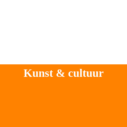
In een half uur fiets je vanuit hartje

 Alkmaar naar de Noordzee. De stranden 

van Bergen aan Zee en Egmond

 aan Zee zijn het dichtstbij. Of fiets door 

Club Zand
 in Castricum aan Zee, een 

strandtent met een relaxte vibe, voor

 een hapje, drankje en zonsondergang

 boven de Noordzee.
Kunst & cultuur
Ontdek oude én nieuwe kunst
Stedelijk Museum Alkmaar
, geopend in 1875, 

is één van de oudste musea van Nederland. De fraaie 