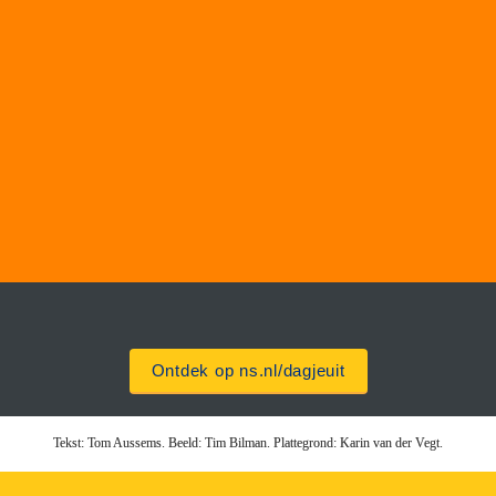
Speciaal voor jou: Alkmaar in 
kaart
Om jouw dagje uit nog fijner en makkelijker te maken 
bieden we vanaf nu ook stadsplattegrondjes aan met 
daarop onze favoriete tips, zodat je het niet allemaal 
zelf hoeft uit te vogelen!
Download de plattegrond
Ontdek op ns.nl/dagjeuit
Tekst: Tom Aussems. Beeld: Tim Bilman. Plattegrond: Karin van der Vegt.