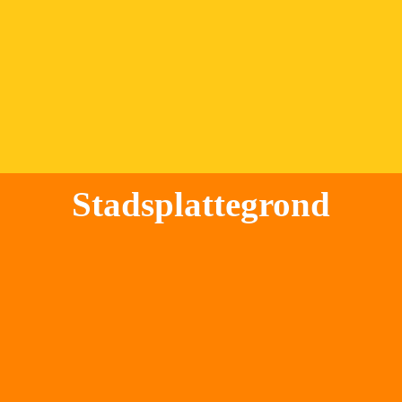
 afstand tot de arbeidsmarkt werken. Recent

 zat Els er met een schoolvriendin en werd

 bediend door een jonge vrouw in een

 rolstoel die met een tablet de bestelling

 opnam. De tablet leverde ook gesproken 

teksten op zoals "Wilt u uw bord op mijn

Stadsplattegrond