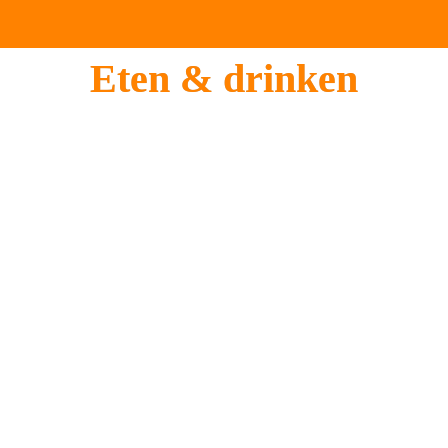
met een dubbelrol als klimtoestel het kind in je naar

boven.
Eten & drinken
Begin je dag goed
Met de heerlijke huiskoffie in de coffeebar van 
Luttik
,

 met uitzicht op de Waagtoren, maak je een vliegende 

start. Wil je meerdere dagen uittrekken voor je 
stedentrip
