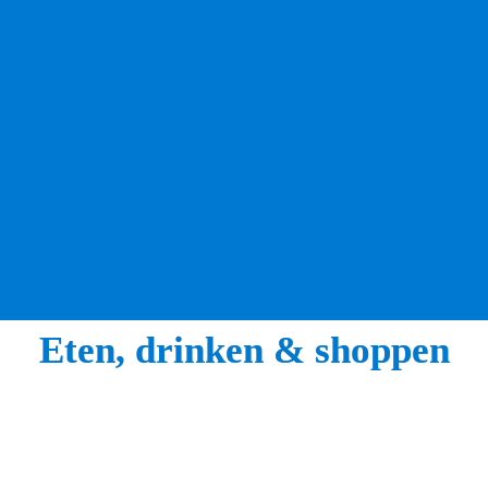
aan. Centraal staat de geschiedenis van Heerenveen. 
Wist je dat het geen stad is, maar een dorp? Het aantal 
inwoners – ongeveer dertigduizend – doet anders 
vermoeden. Toch kreeg het nooit stadsrechten 
toebedeeld. Naast de ontstaansgeschiedenis leer je 
over ‘grietenijen’, oude Friese bestuursvormen, en de 
Friese sportgeschiedenis, waaronder oude 
wedstrijdonderdelen in schaatsstadion Thialf. Neem 
deel aan een rondleiding als je ook grappige 
anekdotes, spannende details en persoonlijke verhalen 
wil opvangen.
Eten, drinken & shoppen