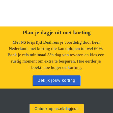
voor mensen met een verstandelijke beperking. Onder 
begeleiding assisteren ze met het inpakken van 
cadeautjes, het prijzen van de nieuwe collectie, en het 
helpen van klanten.
Plan je dagje uit met korting
Met NS PrijsTijd Deal reis je voordelig door heel 
Nederland, met korting die kan oplopen tot wel 60%. 
Boek je reis minimaal één dag van tevoren en kies een 
rustig moment om extra te besparen. Hoe eerder je 
boekt, hoe hoger de korting.
Bekijk jouw korting
Ontdek op ns.nl/dagjeuit