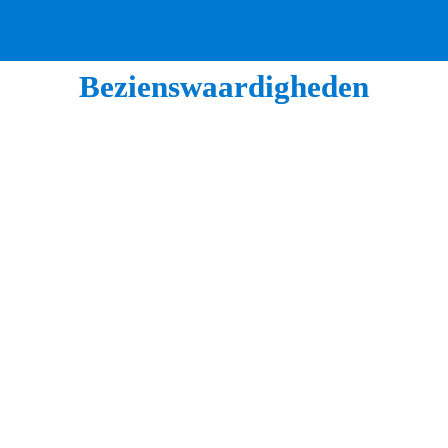
Bezienswaardigheden
Flaneer langs de waterkant
In 1551 sloegen drie invloedrijke heren de handen 
ineen om de grootschalige turfwinning in de regio op 
te zetten. De geplande nederzetting die in het 
veenlandschap verrees werd Heerenveen genoemd. De 