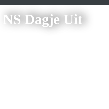
NS Dagje Uit
In dit nummer
Dagje stad
Geniet van het water en de gezelligheid van Hoorn en 