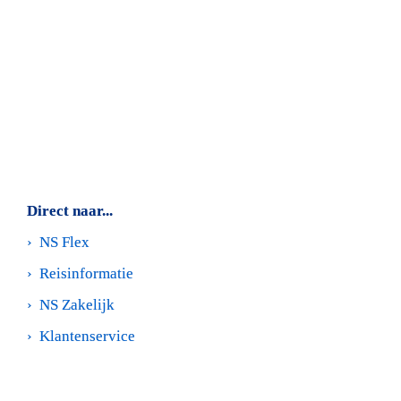
Spellen en winacties
Doe onze quizzen en spellen en win een Interrail-pas, 
wandelvakantie in eigen land of Duitse stedentrip. 
Lees 
meer
Direct naar...
›  
NS Flex
›  
Reisinformatie
›  
NS Zakelijk
›  
Klantenservice